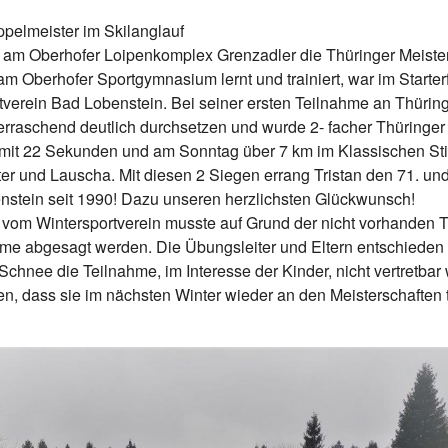
ppelmeister im Skilanglauf
m Oberhofer Loipenkomplex Grenzadler die Thüringer Meistersc
am Oberhofer Sportgymnasium lernt und trainiert, war im Starter
rtverein Bad Lobenstein. Bei seiner ersten Teilnahme an Thürin
erraschend deutlich durchsetzen und wurde 2- facher Thüringer
k mit 22 Sekunden und am Sonntag über 7 km im Klassischen St
r und Lauscha. Mit diesen 2 Siegen errang Tristan den 71. und 7
nstein seit 1990! Dazu unseren herzlichsten Glückwunsch!
r vom Wintersportverein musste auf Grund der nicht vorhanden 
ahme abgesagt werden. Die Übungsleiter und Eltern entschiede
Schnee die Teilnahme, im Interesse der Kinder, nicht vertretbar 
n, dass sie im nächsten Winter wieder an den Meisterschaften