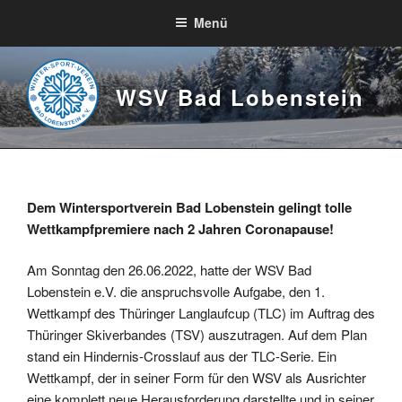
Zum
Menü
Inhalt
springen
WSV Bad Lobenstein
Dem Wintersportverein Bad Lobenstein gelingt tolle
Wettkampfpremiere nach 2 Jahren Coronapause!
Am Sonntag den 26.06.2022, hatte der WSV Bad
Lobenstein e.V. die anspruchsvolle Aufgabe, den 1.
Wettkampf des Thüringer Langlaufcup (TLC) im Auftrag des
Thüringer Skiverbandes (TSV) auszutragen. Auf dem Plan
stand ein Hindernis-Crosslauf aus der TLC-Serie. Ein
Wettkampf, der in seiner Form für den WSV als Ausrichter
eine komplett neue Herausforderung darstellte und in seiner