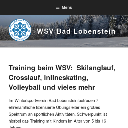
Zum
Menü
Inhalt
springen
WSV Bad Lobenstein
Training beim WSV:
Skilanglauf,
Crosslauf, Inlineskating,
Volleyball und vieles mehr
Im Wintersportverein Bad Lobenstein betreuen 7
ehrenamtliche lizensierte Übungsleiter ein großes
Spektrum an sportlichen Aktivitäten. Schwerpunkt ist
hierbei das Training mit Kindern im Alter von 5 bis 16
Jahren.