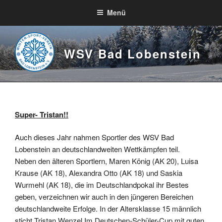
Zum
Menü
Inhalt
springen
WSV Bad Lobenstein
Super- Tristan!!
Auch dieses Jahr nahmen Sportler des WSV Bad
Lobenstein an deutschlandweiten Wettkämpfen teil.
Neben den älteren Sportlern, Maren König (AK 20), Luisa
Krause (AK 18), Alexandra Otto (AK 18) und Saskia
Wurmehl (AK 18), die im Deutschlandpokal ihr Bestes
geben, verzeichnen wir auch in den jüngeren Bereichen
deutschlandweite Erfolge. In der Altersklasse 15 männlich
sticht Tristan Wenzel Im Deutschen-Schüler-Cup mit guten