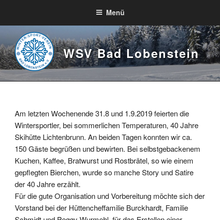
Zum
Menü
Inhalt
springen
WSV Bad Lobenstein
Am letzten Wochenende 31.8 und 1.9.2019 feierten die
Wintersportler, bei sommerlichen Temperaturen, 40 Jahre
Skihütte Lichtenbrunn. An beiden Tagen konnten wir ca.
150 Gäste begrüßen und bewirten. Bei selbstgebackenem
Kuchen, Kaffee, Bratwurst und Rostbrätel, so wie einem
gepflegten Bierchen, wurde so manche Story und Satire
der 40 Jahre erzählt.
Für die gute Organisation und Vorbereitung möchte sich der
Vorstand bei der Hüttencheffamilie Burckhardt, Familie
Schmidt und Peggy Wurmehl, für das Erstellen einer