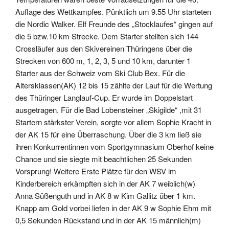
Auflage des Wettkampfes. Pünktlich um 9.55 Uhr starteten
die Nordic Walker. Elf Freunde des „Stocklaufes“ gingen auf
die 5 bzw.10 km Strecke. Dem Starter stellten sich 144
Crossläufer aus den Skivereinen Thüringens über die
Strecken von 600 m, 1, 2, 3, 5 und 10 km, darunter 1
Starter aus der Schweiz vom Ski Club Bex. Für die
Altersklassen(AK) 12 bis 15 zählte der Lauf für die Wertung
des Thüringer Langlauf-Cup. Er wurde im Doppelstart
ausgetragen. Für die Bad Lobensteiner „Skigilde“ ,mit 31
Startern stärkster Verein, sorgte vor allem Sophie Kracht in
der AK 15 für eine Überraschung. Über die 3 km ließ sie
ihren Konkurrentinnen vom Sportgymnasium Oberhof keine
Chance und sie siegte mit beachtlichen 25 Sekunden
Vorsprung! Weitere Erste Plätze für den WSV im
Kinderbereich erkämpften sich in der AK 7 weiblich(w)
Anna Süßenguth und in AK 8 w Kim Gallitz über 1 km.
Knapp am Gold vorbei liefen in der AK 9 w Sophie Ehm mit
0,5 Sekunden Rückstand und in der AK 15 männlich(m)