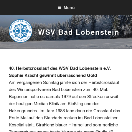
Zum
Menü
Inhalt
springen
WSV Bad Lobenstein
40. Herbstcrosslauf des WSV Bad Lobenstein e.V.
Sophie Kracht gewinnt überraschend Gold
Am vergangenen Sonntag jährte sich der Herbstcrosslauf
des Wintersportverein Bad Lobenstein zum 40. Mal.
Begonnen hatte es damals 1979 auf den Strecken unweit
der heutigen Median Klinik am Kießling und des
Hakengrundes. Im Jahr 1988 fand dann der Crosslauf das
Erste Mal auf den Standartstrecken im Bad Lobensteiner
Koseltal statt. Strahlend blauer Himmel und sommerliche
Temperaturen waren beste Vorrausetzungen für die 40.