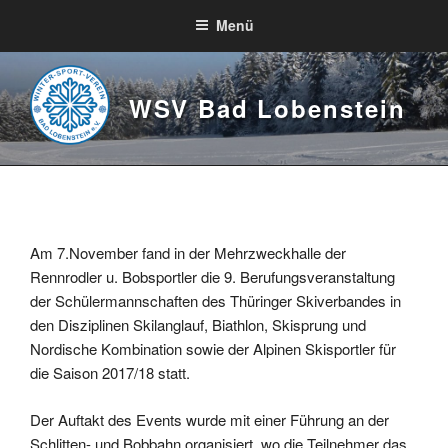
Zum
Menü
Inhalt
springen
WSV Bad Lobenstein
Am 7.November fand in der Mehrzweckhalle der
Rennrodler u. Bobsportler die 9. Berufungsveranstaltung
der Schülermannschaften des Thüringer Skiverbandes in
den Disziplinen Skilanglauf, Biathlon, Skisprung und
Nordische Kombination sowie der Alpinen Skisportler für
die Saison 2017/18 statt.
Der Auftakt des Events wurde mit einer Führung an der
Schlitten- und Bobbahn organisiert, wo die Teilnehmer das