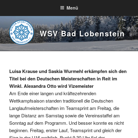
Zum
Menü
Inhalt
springen
WSV Bad Lobenstein
Luisa Krause und Saskia Wurmehl erkämpfen sich den
Titel bei den Deutschen Meisterschaften in Reit im
Winkl. Alexandra Otto wird Vizemeister
Am Ende einer langen und kräftezehrenden
Wettkampfsaison standen traditionell die Deutschen
Langlaufmeisterschaften im Teamsprint am Freitag, die
lange Distanz am Samstag sowie die Vereinsstaffel am
Sonntag auf dem Programm. Und besser konnte es nicht
beginnen. Freitag, erster Lauf, Teamsprint und gleich der
Sieg in der U16 weiblich. Punkt 9.30 Uhr fiel der