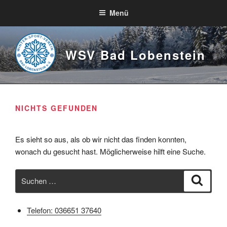
Zum
Menü
Inhalt
springen
WSV Bad Lobenstein
NICHTS GEFUNDEN
Es sieht so aus, als ob wir nicht das finden konnten,
wonach du gesucht hast. Möglicherweise hilft eine Suche.
Suche
Suche
nach:
Telefon: 036651 37640