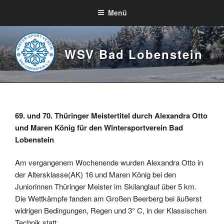
Zum
Menü
Inhalt
springen
WSV Bad Lobenstein
69. und 70. Thüringer Meistertitel durch Alexandra Otto
und Maren König für den Wintersportverein Bad
Lobenstein
Am vergangenem Wochenende wurden Alexandra Otto in
der Altersklasse(AK) 16 und Maren König bei den
Juniorinnen Thüringer Meister im Skilanglauf über 5 km.
Die Wettkämpfe fanden am Großen Beerberg bei äußerst
widrigen Bedingungen, Regen und 3° C, in der Klassischen
Technik statt.