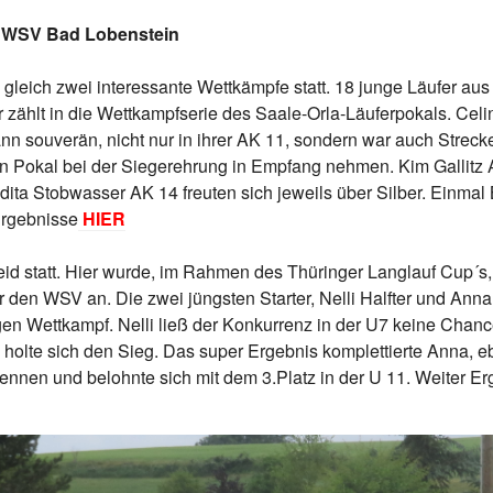
en WSV Bad Lobenstein
gleich zwei interessante Wettkämpfe statt. 18 junge Läufer aus
er zählt in die Wettkampfserie des Saale-Orla-Läuferpokals. Ce
nn souverän, nicht nur in ihrer AK 11, sondern war auch Strec
en Pokal bei der Siegerehrung in Empfang nehmen. Kim Gallit
ta Stobwasser AK 14 freuten sich jeweils über Silber. Einmal 
Ergebnisse
HIER
eid statt. Hier wurde, im Rahmen des Thüringer Langlauf Cup´s,
für den WSV an. Die zwei jüngsten Starter, Nelli Halfter und An
en Wettkampf. Nelli ließ der Konkurrenz in der U7 keine Chance
holte sich den Sieg. Das super Ergebnis komplettierte Anna, eb
ennen und belohnte sich mit dem 3.Platz in der U 11. Weiter E